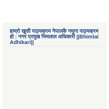
हाम्रो खुसी पाठ्यक्रम नेपालकै नमुना पाठ्यक्रम
हो : नगर प्रमुख भिमलाल अधिकारी ||Bhimlal
Adhikari||