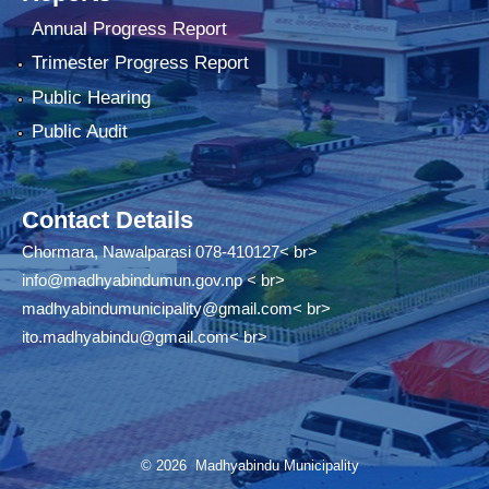
Annual Progress Report
Trimester Progress Report
Public Hearing
Public Audit
Contact Details
Chormara, Nawalparasi 078-410127< br>
info@madhyabindumun.gov.np
< br>
madhyabindumunicipality@gmail.com
< br>
ito.madhyabindu@gmail.com
< br>
© 2026 Madhyabindu Municipality