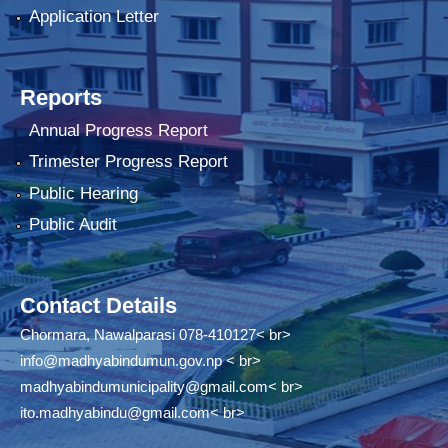
Application Letter
Reports
Annual Progress Report
Trimester Progress Report
Public Hearing
Public Audit
Contact Details
Chormara, Nawalparasi 078-410127< br>
info@madhyabindumun.gov.np
< br>
madhyabindumunicipality@gmail.com
< br>
ito.madhyabindu@gmail.com
< br>