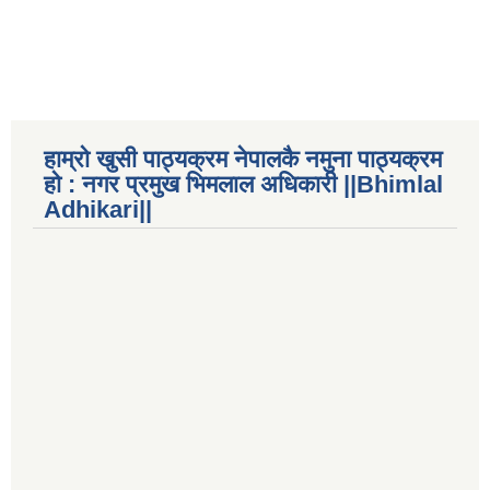
हाम्रो खुसी पाठ्यक्रम नेपालकै नमुना पाठ्यक्रम
हो : नगर प्रमुख भिमलाल अधिकारी ||Bhimlal
Adhikari||