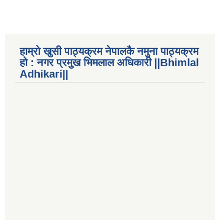
हाम्रो खुसी पाठ्यक्रम नेपालकै नमुना पाठ्यक्रम
हो : नगर प्रमुख भिमलाल अधिकारी ||Bhimlal
Adhikari||