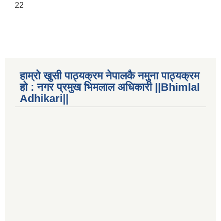
22
हाम्रो खुसी पाठ्यक्रम नेपालकै नमुना पाठ्यक्रम
हो : नगर प्रमुख भिमलाल अधिकारी ||Bhimlal
Adhikari||
राष्ट्रिय जनगणना २०७८, अनुसारको नगरपालिकाको जनसंख्या विवरण