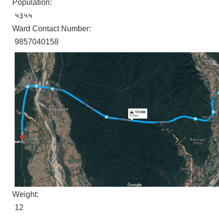
Population:
५३५५
Ward Contact Number:
9857040158
Weight:
12