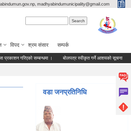
bindumun.gov.np, madhyabindumunicipality@gmail.com
Search form
Search
न
विपद
श्रम संसार
सम्पर्क
रकाशन गरिएको सम्बन्धमा ।
बोलपत्र स्वीकृत गर्ने आशयको सूचना
सेव
वडा जनप्रतिनिधि