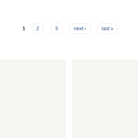
1
2
3
next ›
last »