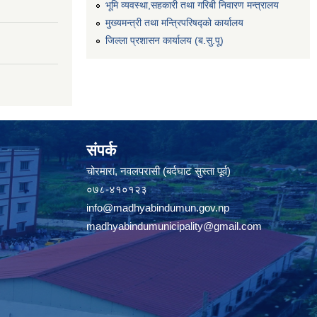
भूमि व्यवस्था,सहकारी तथा गरिबी निवारण मन्त्रालय
मुख्यमन्त्री तथा मन्त्रिपरिषद्को कार्यालय
जिल्ला प्रशासन कार्यालय (ब.सु.पू)
संपर्क
चोरमारा, नवलपरासी (बर्दघाट सुस्ता पूर्व)
०७८-४१०१२३
info@madhyabindumun.gov.np
madhyabindumunicipality@gmail.com