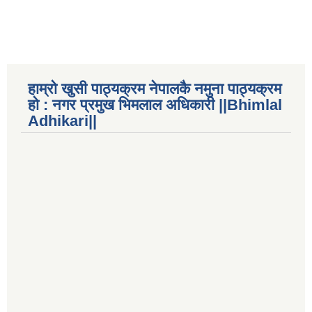
हाम्रो खुसी पाठ्यक्रम नेपालकै नमुना पाठ्यक्रम
हो : नगर प्रमुख भिमलाल अधिकारी ||Bhimlal
Adhikari||