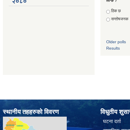
२०८०
लाग्छ ?
Choices
ठिक छ
सन्तोषजनक
Older polls
Results
स्थानीय तहहरुको विवरण
विधुतीय शुस
घटना दर्ता