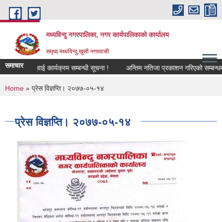
Skip to main content
मध्यविन्दु नगरपालिका, नगर कार्यपालिकाको कार्यालय
समृध्द मध्यविन्दु,खुसी नगरवासी
समाचार
वजनिक सुनुवाई कार्यक्रम सम्बन्धी सूचना !
अन्तिम नतिजा प्रकाशन गरिएको सम्बन्धमा ।
You are here
Home
» प्रेस विज्ञप्ति। २०७७-०५-१४
प्रेस विज्ञप्ति। २०७७-०५-१४