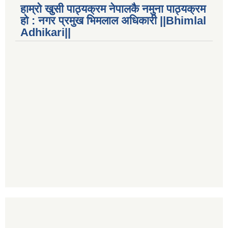
हाम्रो खुसी पाठ्यक्रम नेपालकै नमुना पाठ्यक्रम
हो : नगर प्रमुख भिमलाल अधिकारी ||Bhimlal
Adhikari||