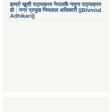
हाम्रो खुसी पाठ्यक्रम नेपालकै नमुना पाठ्यक्रम
हो : नगर प्रमुख भिमलाल अधिकारी ||Bhimlal
Adhikari||