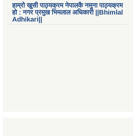
हाम्रो खुसी पाठ्यक्रम नेपालकै नमुना पाठ्यक्रम
हो : नगर प्रमुख भिमलाल अधिकारी ||Bhimlal
Adhikari||