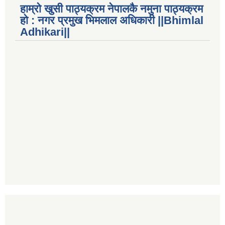
हाम्रो खुसी पाठ्यक्रम नेपालकै नमुना पाठ्यक्रम
हो : नगर प्रमुख भिमलाल अधिकारी ||Bhimlal
Adhikari||