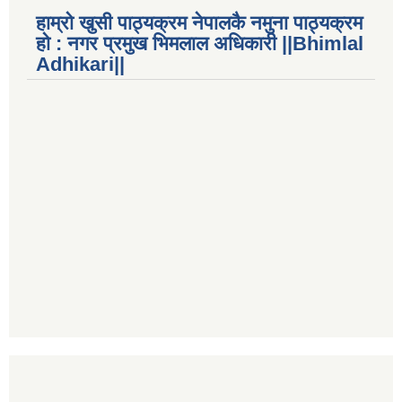
हाम्रो खुसी पाठ्यक्रम नेपालकै नमुना पाठ्यक्रम
हो : नगर प्रमुख भिमलाल अधिकारी ||Bhimlal
Adhikari||