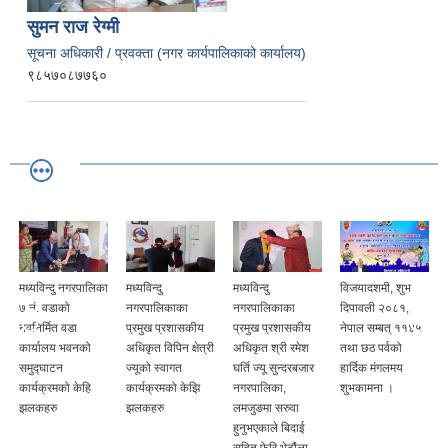
सुमन राज रेग्मी
सूचना अधिकारी / प्रवक्ता (नगर कार्यपालिकाको कार्यालय)
९८५७०८७७६०
मध्यविन्दु नगरपालिका
मध्यविन्दु
मध्यविन्दु
विजयादशमी, शुभ
७ नं. वडाको
नगरपालिकाका
नगरपालिकाका
दिपावली २०८१,
नवनिर्मित वडा
प्रमुख प्रशासकीय
प्रमुख प्रशासकीय
नेपाल सम्बत् ११४५
कार्यालय भवनको
अधिकृत विपिन क्षेत्री
अधिकृत श्री रमेश
तथा छठ पर्वको
समुद्घाटन
ज्यूको स्वागत
घर्ति ज्यू सुन्दरबजार
हार्दिक मंगलमय
कार्यक्रमको केहि
कार्यक्रमको केझि
नगरपालिका,
शुभकामना ।
झलकहरु
झलकहरु
लमजुङमा सरुवा
हुनुभएकाले बिदाई