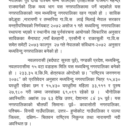
नेपालको पुर्व देखि पश्चिम सम्म फैलिएको ऐतिहासिक राजमार्ग महेन्द्र
राजमार्गको ठिक मध्य भाग यस नगरपालिकामा पर्ने भएकोले यस
नगरपालिकाको नाम मध्यविन्दु नगरपालिका रहन गएको हो । साविक
कोल्हुवा ,नारायणी र तम्सरिया गा.वि.स लाई मिलाई नेपाल सरकार
मन्त्रीपरिषदको निर्णयबाट २०७२ असोज १ गते मध्यविन्दु नगरपालिका
स्थापना भएको र स्थानीय तह पुर्नसंरचना आयोगको सिफारिस अनुसार
साविकका मैनाघाट ,नयाँ बेलहानी , प्रसौनी र राकाचुली गा.वि.स
समेत समेटी २०७३ फाल्गुन २७ गते नेपालको संविधान-२०७२ अनुसार
मध्यविन्दु नगरपालिका बनेको हो ।
नवलपरासी (बर्दघाट सुस्ता पूर्व), गण्डकी प्रदेश, मध्यबिन्दु,
राष्ट्रिय जनगणना २०७८, अनुसारको नगरपालिकाको जनसंख्या विवरण
नवलपरासीमा १५ वटा वडाहरू मिलि यस मध्यबिन्दु नगरपालिका बनेकाे
हाे । २३३.३५ व.कि.मि. क्षेत्रफल ओगटेकाे छ। "राष्ट्रिय जनगणना
२०७८" को प्रतिवेदन अनुसार मध्यविन्दु नगरपालिका भित्र १५,४३०
घरधुरी रहेका छन र १५,४३० घरधुरीमा महिला ३३,१११ र पुरुष
२७,९८० गरी जम्मा जनसंख्या ६१,०९१ रहेको छ । भाैगाेलिक
अवस्थितिः अक्षांस २७ ६३ देखि उत्तर, देशान्तर ८४ं ३५ पूर्व। यस
नगरपालिकाकाे चाैतर्फी सिमानाः पूर्व– कावासाेती नगरपालिका.
पश्चिम– विनयी गाउँपालिका. उत्तर– हुप्सेकाेट गाउँपालिका र पाल्पा
जिल्ला, दक्षिण– चितवन राष्ट्रिय निकुन्ज तथा नारायणाी नदी
अवस्थित छ ।